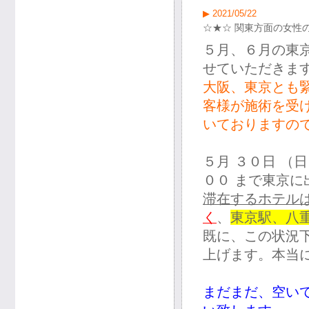
▶ 2021/05/22
☆★☆ 関東方面の女性
５月、６月の東
せていただきま
大阪、東京とも
客様が施術を受
いておりますの
５月 ３０日 （日
００ まで東京に
滞在するホテル
く
、
東京駅、八
既に、この状況
上げます。本当
まだまだ、空い