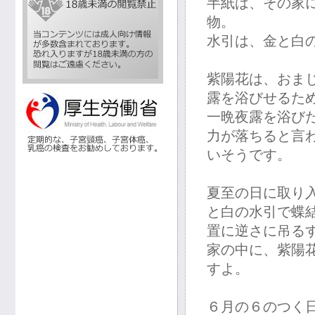
半紙は、その家
物。
水引は、金と白
紫陽花は、おま
露を浴びせるた
一晩夜露を浴び
力が落ちると言
いそうです。
夏至の日に取り
と白の水引で蝶
置に逆さに吊る
家の中に、紫陽
すよ。
６月の６のつく