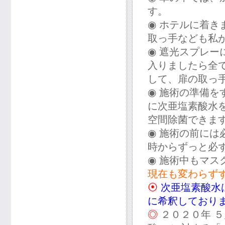
す。
◉ ホテルに着
取っ手なども私
◉ 遮光スプレ
入りましたら全
して、扉の取っ
◉ 施術の準備
に次亜塩素酸水
空間除菌できま
◉ 施術の前に
時からずっと必
◉ 施術中もマ
現在も変わらず
⦿
次亜塩素酸水
に希釈しており
◎
２０２０年 