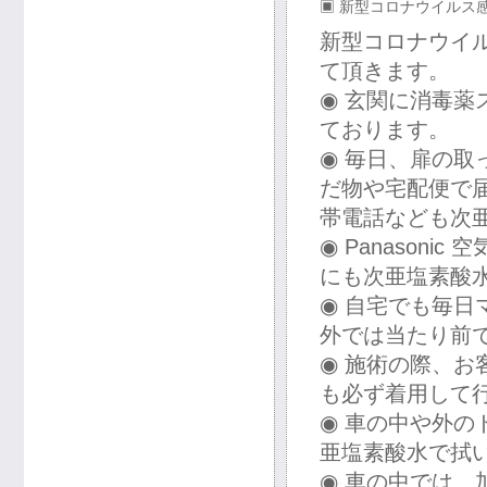
▣ 新型コロナウイルス
新型コロナウイ
て頂きます。
◉ 玄関に消毒
ております。
◉ 毎日、扉の
だ物や宅配便で
帯電話なども次
◉ Panason
にも次亜塩素酸
◉ 自宅でも毎
外では当たり前
◉ 施術の際、
も必ず着用して
◉ 車の中や外
亜塩素酸水で拭
◉ 車の中では