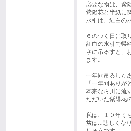
必要な物は、紫
紫陽花と半紙に
水引は、紅白の
６のつく日に取
紅白の水引で蝶
さに吊るすと、
ます。
一年間吊るした
『一年間ありが
本来なら川に流
ただいた紫陽花
私は、１０年く
益は...悲しく
りそうですよ。